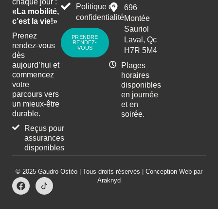
chaque jour :
Politique de
696
«La mobilité,
confidentialité
Montée
c’est la vie!»
Sauriol
Prenez
PRENDRE
Laval, Qc
RENDEZ-
rendez-vous
VOUS
H7R 5M4
dès
aujourd’hui et
Plages
commencez
horaires
votre
disponibles
parcours vers
en journée
un mieux-être
et en
durable.
soirée.
Reçus pour
assurances
disponibles
© 2025 Gaudro Ostéo | Tous droits réservés |
Conception Web
par
Araknyd